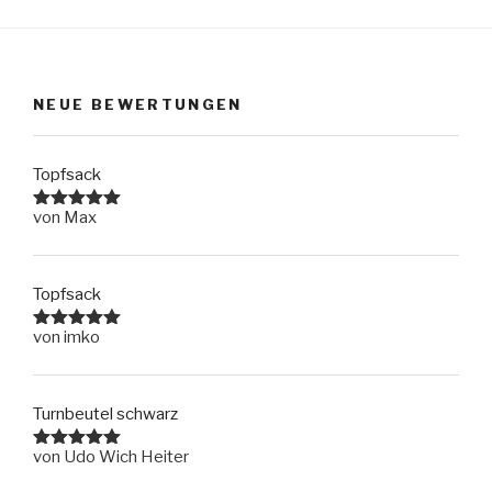
NEUE BEWERTUNGEN
Topfsack
von Max
Bewertet
mit
5
von
5
Topfsack
von imko
Bewertet
mit
5
von
5
Turnbeutel schwarz
von Udo Wich Heiter
Bewertet
mit
5
von