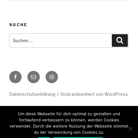
5
SUCHE
Suche
Suche
nach:
Facebook
E-
Instagram
Mail
Datenschutzerklärung
Stolz präsentiert von WordPress
Bevor wir die Koffer packen: Bis zum 31.08.2026 könnt ihr noch
Um diese Webseite für dich optimal zu gestalten und
bei muKo bestellen. Danach verabschieden wir uns in eine längere
fortlaufend verbessern zu können, werden Cookies
verwendet. Durch die weitere Nutzung der Webseite stimmst
Reise – bis 2028.
du der Verwendung von Cookies zu.