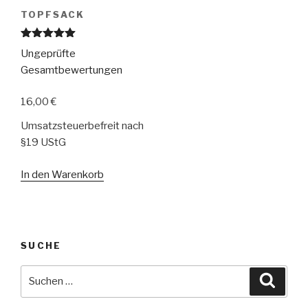
TOPFSACK
Bewertet
Ungeprüfte
mit
5.00
von 5
Gesamtbewertungen
16,00
€
Umsatzsteuerbefreit nach
§19 UStG
In den Warenkorb
SUCHE
Suche
Suche
nach: