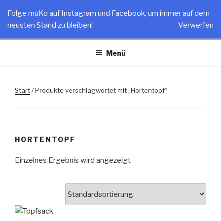
Zum
MUKO
Folge muKo auf Instagram und Facebook, um immer auf dem
Inhalt
neusten Stand zu bleiben!
Verwerfen
Stoffprodukte – Made in Germany
springen
Menü
Start
/ Produkte verschlagwortet mit „Hortentopf“
HORTENTOPF
Einzelnes Ergebnis wird angezeigt