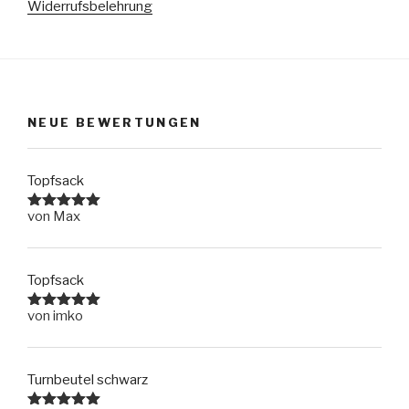
Widerrufsbelehrung
NEUE BEWERTUNGEN
Topfsack
von Max
Bewertet
mit
5
von
5
Topfsack
von imko
Bewertet
mit
5
von
5
Turnbeutel schwarz