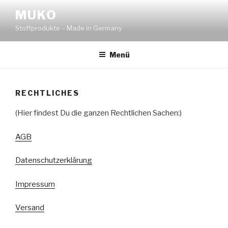
Zum
MUKO
Inhalt
Stoffprodukte – Made in Germany
springen
Menü
RECHTLICHES
(Hier findest Du die ganzen Rechtlichen Sachen:)
AGB
Datenschutzerklärung
Impressum
Versand