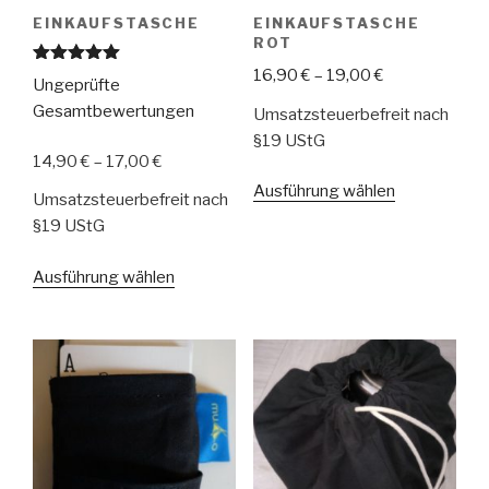
EINKAUFSTASCHE
EINKAUFSTASCHE
ROT
16,90
€
–
19,00
€
Bewertet
Ungeprüfte
mit
5.00
von 5
Gesamtbewertungen
Umsatzsteuerbefreit nach
§19 UStG
14,90
€
–
17,00
€
Dieses
Ausführung wählen
Umsatzsteuerbefreit nach
Produkt
§19 UStG
weist
mehrere
Dieses
Ausführung wählen
Varianten
Produkt
auf.
weist
Die
mehrere
Optionen
Varianten
können
auf.
auf
Die
der
Optionen
Produktseit
können