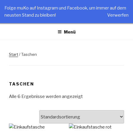
Zum
MUKO
Folge muKo auf Instagram und Facebook, um immer auf dem
Inhalt
neusten Stand zu bleiben!
Verwerfen
Stoffprodukte – Made in Germany
springen
Menü
Start
/ Taschen
TASCHEN
Alle 6 Ergebnisse werden angezeigt