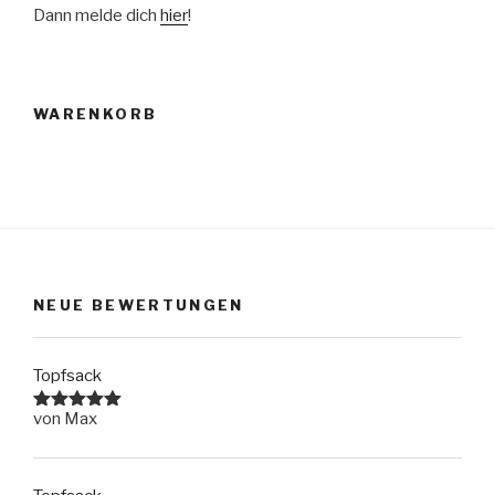
Dann melde dich
hier
!
WARENKORB
NEUE BEWERTUNGEN
Topfsack
von Max
Bewertet
mit
5
von
5