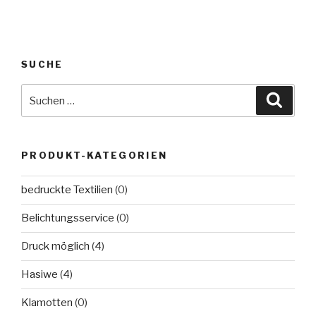
Produkt
Die
weist
Optionen
mehrere
können
Varianten
auf
SUCHE
auf.
der
Suche
Die
Produktseite
Suche
nach:
Optionen
gewählt
können
werden
auf
PRODUKT-KATEGORIEN
der
Produktseit
bedruckte Textilien
(0)
gewählt
werden
Belichtungsservice
(0)
Druck möglich
(4)
Hasiwe
(4)
Klamotten
(0)