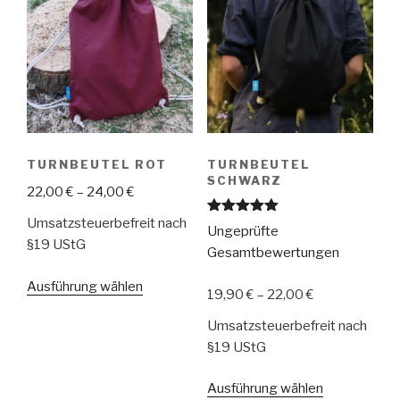
TURNBEUTEL ROT
TURNBEUTEL
SCHWARZ
22,00
€
–
24,00
€
Umsatzsteuerbefreit nach
Bewertet
Ungeprüfte
mit
5.00
§19 UStG
von 5
Gesamtbewertungen
Dieses
Ausführung wählen
19,90
€
–
22,00
€
Produkt
Umsatzsteuerbefreit nach
weist
§19 UStG
mehrere
Varianten
Dieses
Ausführung wählen
auf.