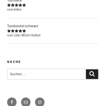
Topfsack
von imko
Bewertet
mit
5
von
5
Turnbeutel schwarz
von Udo Wich Heiter
Bewertet
mit
5
von
5
SUCHE
Suche
Suche
nach:
Facebook
E-
Instagram