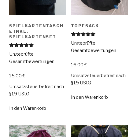
gewählt
auf
werden
der
Produktseite
SPIELKARTENTASCH
TOPFSACK
gewählt
E INKL.
werden
SPIELKARTENSET
Bewertet
Ungeprüfte
mit
5.00
von 5
Gesamtbewertungen
Bewertet
Ungeprüfte
mit
5.00
von 5
Gesamtbewertungen
16,00
€
Umsatzsteuerbefreit nach
15,00
€
§19 UStG
Umsatzsteuerbefreit nach
§19 UStG
In den Warenkorb
In den Warenkorb